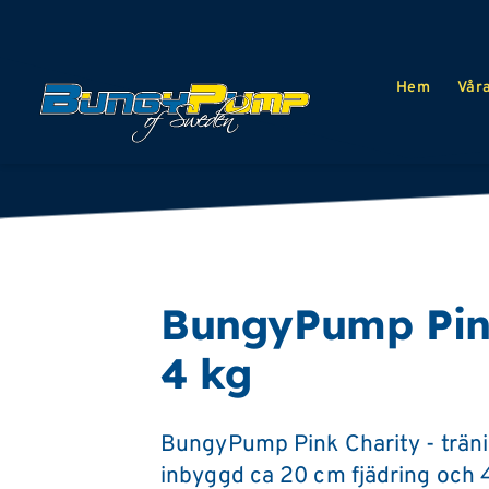
Hem
Vår
BungyPump Pink
4 kg
BungyPump Pink Charity - träni
inbyggd ca 20 cm fjädring och 