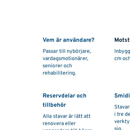
Vem är användare?
Mots
Passar till nybörjare, 
Inbygg
vardagsmotionärer, 
cm och
seniorer och 
rehabilitering.
Reservdelar och 
Smidi
tillbehör
Stavar
i tre d
Alla stavar är lätt att 
verktyg
renovera eller 
sig.