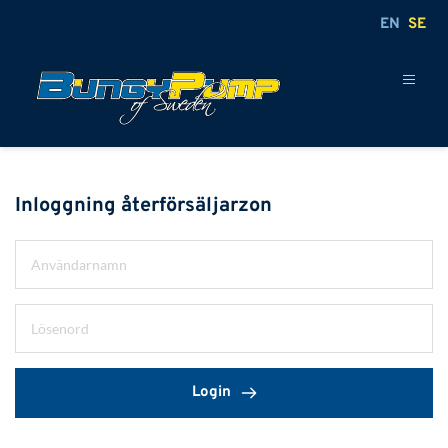
EN
SE
Inloggning återförsäljarzon
Login