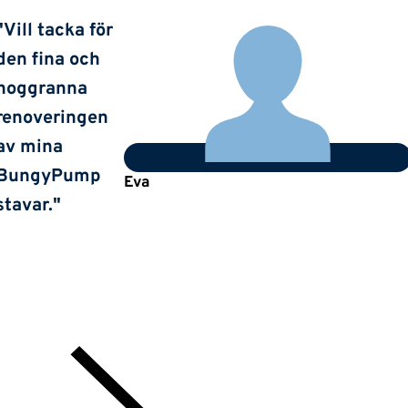
"Vill tacka för
den fina och
noggranna
renoveringen
av mina
BungyPump
Eva
stavar."