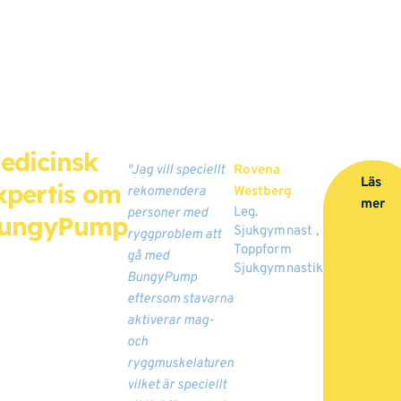
edicinsk
"Jag vill speciellt
Rovena
Läs
xpertis om
rekomendera
Westberg
mer
Leg.
personer med
ungyPump
Sjukgymnast ,
ryggproblem att
Toppform
gå med
Sjukgymnastik
BungyPump
eftersom stavarna
aktiverar mag-
och
ryggmuskelaturen
vilket är speciellt