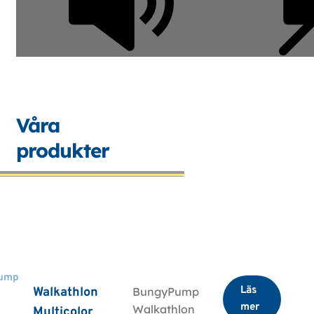
Våra
produkter
ump
Läs
Walkathlon
BungyPump
mer
Walkathlon
Multicolor