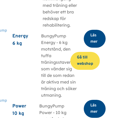
med träning eller
behöver ett bra
redskap för
rehabilitering.
ump
Läs
Energy
BungyPump
mer
Energy - 6 kg
6 kg
motstånd, den
tuffa
Gå till
träningsstaven
webshop
som vänder sig
till de som redan
är aktiva med sin
träning och söker
utmaning.
ump
Läs
Power
BungyPump
mer
Power - 10 kg
10 kg