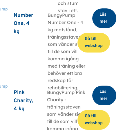
och stum
ump
stav i ett.
Läs
Number
BungyPump
mer
Number One -
4
One, 4
kg motstånd,
kg
träningsstaven
Gå till
som vänder sig
webshop
till de som vill
komma igång
med träning eller
behöver ett bra
redskap för
ump
rehabilitering.
Läs
Pink
BungyPump Pink
mer
Charity -
Charity,
träningsstaven
4 kg
som vänder sig
Gå till
till de som vill
webshop
komma igång