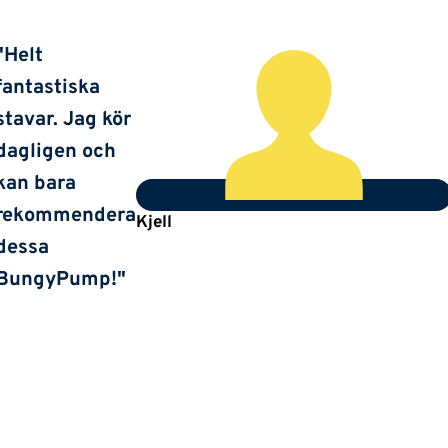
"Helt
fantastiska
stavar. Jag kör
dagligen och
kan bara
rekommendera
Kjell
dessa
BungyPump!"