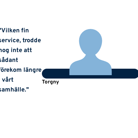
"Vilken fin
service, trodde
nog inte att
sådant
förekom längre
i vårt
Torgny
samhälle."