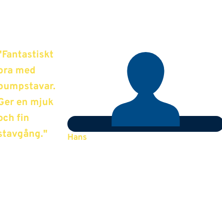
"Fantastiskt
bra med
pumpstavar.
Ger en mjuk
och fin
stavgång."
Hans