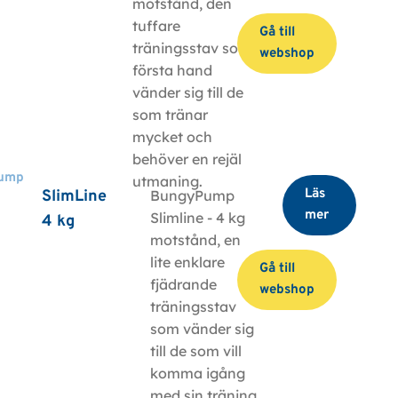
motstånd, den
tuffare
Gå till
träningsstav som i
webshop
första hand
vänder sig till de
som tränar
mycket och
behöver en rejäl
ump
utmaning.
Läs
SlimLine
BungyPump
mer
Slimline - 4 kg
4 kg
motstånd, en
lite enklare
Gå till
fjädrande
webshop
träningsstav
som vänder sig
till de som vill
komma igång
med sin träning.