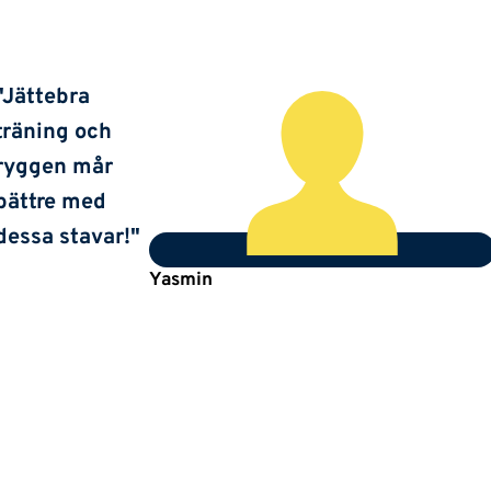
"Jättebra
träning och
ryggen mår
bättre med
dessa stavar!"
Yasmin