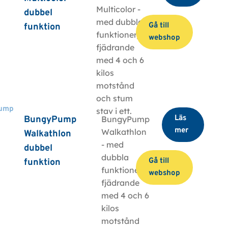
Multicolor -
dubbel
med dubbla
Gå till
funktion
funktioner,
webshop
fjädrande
med 4 och 6
kilos
motstånd
och stum
ump
stav i ett.
Läs
BungyPump
BungyPump
mer
Walkathlon
Walkathlon
- med
dubbel
dubbla
Gå till
funktion
funktioner,
webshop
fjädrande
med 4 och 6
kilos
motstånd