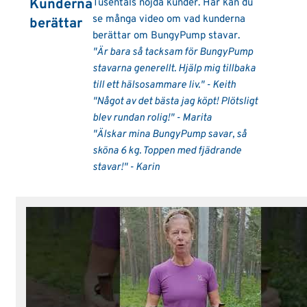
Kunderna
Tusentals nöjda kunder. Här kan du
se många video om vad kunderna
berättar
berättar om BungyPump stavar.
"Är bara så tacksam för BungyPump
stavarna generellt. Hjälp mig tillbaka
till ett hälsosammare liv." - Keith
"Något av det bästa jag köpt! Plötsligt
blev rundan rolig!" - Marita
"Älskar mina BungyPump savar, så
sköna 6 kg. Toppen med fjädrande
stavar!" - Karin