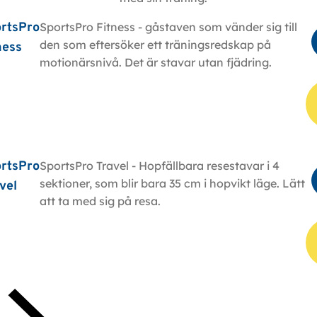
rtsPro
SportsPro Fitness - gåstaven som vänder sig till
den som eftersöker ett träningsredskap på
ness
motionärsnivå. Det är stavar utan fjädring.
rtsPro
SportsPro Travel -
Hopfällbara resestavar i 4
sektioner, som blir bara 35 cm i hopvikt läge. Lätt
vel
att ta med sig på r
esa.