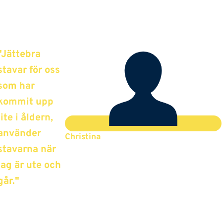
"Jättebra
stavar för oss
som har
kommit upp
lite i åldern,
använder
Christina
stavarna när
jag är ute och
går."