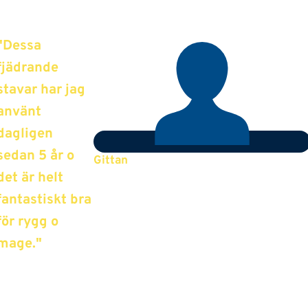
"Dessa
fjädrande
stavar har jag
använt
dagligen
sedan 5 år o
Gittan
det är helt
fantastiskt bra
för rygg o
mage."