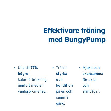
Effektivare träning
med BungyPump
Upp till
77%
Tränar
Mjuka och
högre
styrka
skonsamma
kaloriförbrukning
och
för axlar
jämfört med en
kondition
och
vanlig promenad.
på en och
armbågar.
samma
gång.