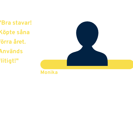
"Bra stavar!
Köpte såna
förra året.
Används
flitigt!"
Monika